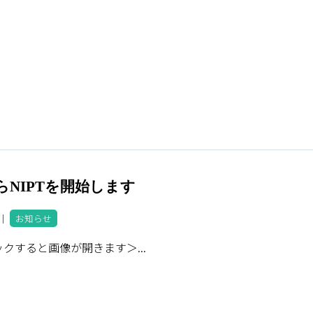
らNIPTを開始します
7 ｜
お知らせ
クすると画像が開きます＞...