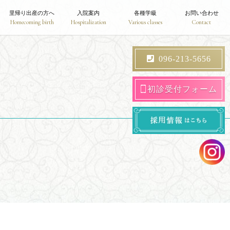
里帰り出産の方へ
入院案内
各種学級
お問い合わせ
Homecoming birth
Hospitalization
Various classes
Contact
096-213-5656
初診受付フォーム