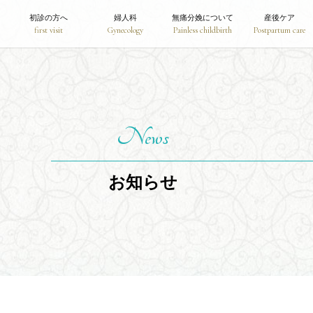
初診の方へ
婦人科
無痛分娩について
産後ケア
first visit
Gynecology
Painless childbirth
Postpartum care
News
お知らせ