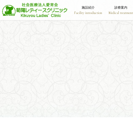
施設紹介
診療案内
Facility introduction
Medical treatment